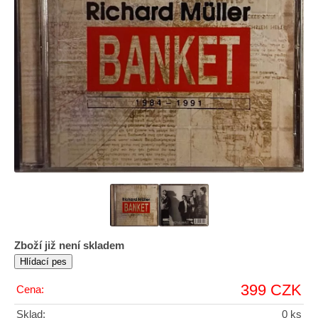
Zboží již není skladem
399 CZK
Cena:
Sklad:
0 ks