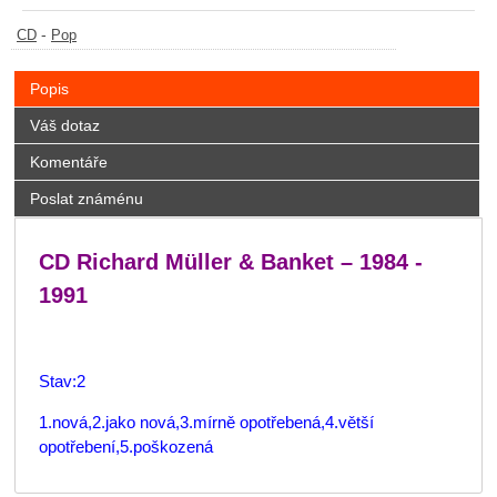
-
CD
Pop
Popis
Váš dotaz
Komentáře
Poslat známénu
CD Richard Müller & Banket – 1984 -
1991
Stav:2
1.nová,2.jako nová,3.mírně opotřebená,4.větší
opotřebení,5.poškozená