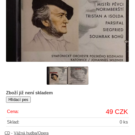
Zboží již není skladem
49 CZK
Cena:
Sklad:
0 ks
-
CD
Vážná hudba/Opera