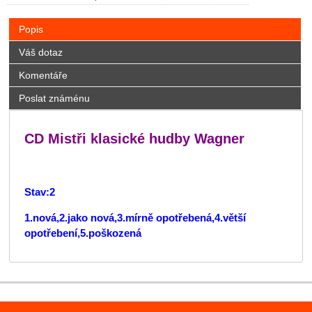
Popis
Váš dotaz
Komentáře
Poslat známénu
CD Mistři klasické hudby Wagner
Stav:2
1.nová,2.jako nová,3.mírně opotřebená,4.větší
opotřebení,5.poškozená