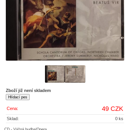
Zboží již není skladem
49 CZK
Cena:
Sklad:
0 ks
-
CD
Vážná hudba/Opera