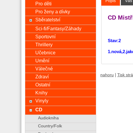
Popis
Váš
Pro děti
Pro ženy a dívky
CD Mistř
Sběratelství
Sci-fi/Fantasy/Záhady
Sportovní
Stav:2
Thrillery
1.nová,2.ja
Učebnice
Umění
Válečné
|
nahoru
Tisk str
Zdraví
Ostatní
Knihy
Vinyly
CD
Audiokniha
Country/Folk