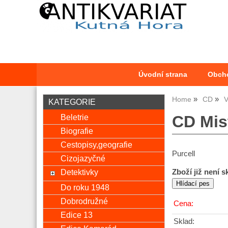
Úvodní strana
Obch
Home
CD
V
KATEGORIE
Beletrie
CD Mist
Biografie
Cestopisy,geografie
Purcell
Cizojazyčné
Detektivky
Zboží již není 
Do roku 1948
Dobrodružné
Cena:
Edice 13
Sklad: