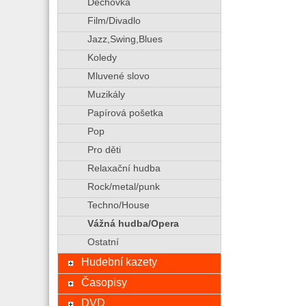
Dechovka
Film/Divadlo
Jazz,Swing,Blues
Koledy
Mluvené slovo
Muzikály
Papírová pošetka
Pop
Pro děti
Relaxační hudba
Rock/metal/punk
Techno/House
Vážná hudba/Opera
Ostatní
Hudební kazety
Časopisy
DVD