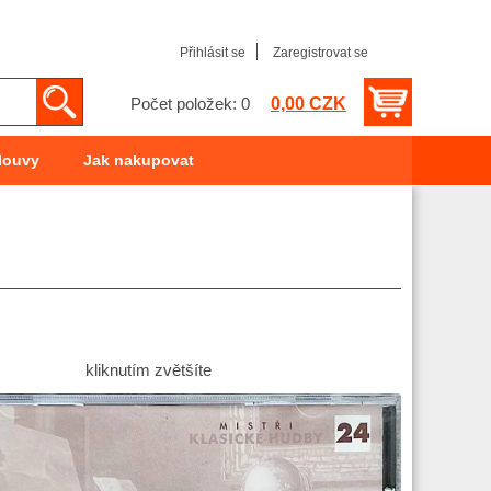
Přihlásit se
Zaregistrovat se
0,00 CZK
Počet položek: 0
louvy
Jak nakupovat
kliknutím zvětšíte