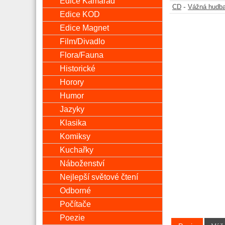
Edice Kamarád
-
CD
Vážná hudb
Edice KOD
Edice Magnet
Film/Divadlo
Flora/Fauna
Historické
Horory
Humor
Jazyky
Klasika
Komiksy
Kuchařky
Náboženství
Nejlepší světové čtení
Odborné
Počítače
Poezie