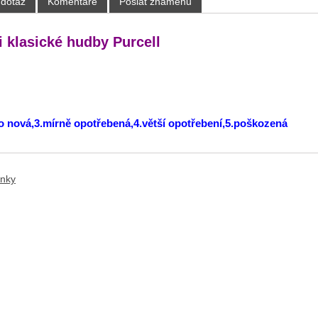
 dotaz
Komentáře
Poslat známénu
i klasické hudby Purcell
ko nová,3.mírně opotřebená,4.větší opotřebení,5.poškozená
ánky