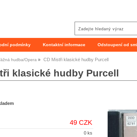
odní podmínky
Kontaktní informace
Odstoupení od sm
CD Mistři klasické hudby Purcell
ážná hudba/Opera
ři klasické hudby Purcell
skladem
49 CZK
0 ks