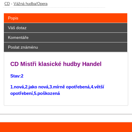
-
CD
Vážná hudba/Opera
Popis
Váš dotaz
Komentáře
Poslat známénu
CD Mistři klasické hudby Handel
Stav:2
1.nová,2.jako nová,3.mírně opotřebená,4.větší
opotřebení,5.poškozená