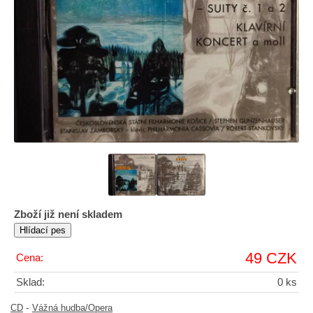
Zboží již není skladem
49 CZK
Cena:
Sklad:
0 ks
-
CD
Vážná hudba/Opera