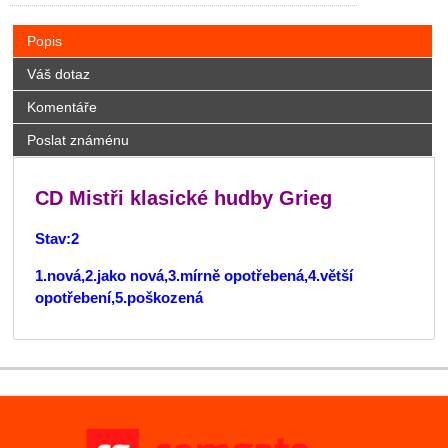
Popis
Váš dotaz
Komentáře
Poslat známénu
CD Mistři klasické hudby Grieg
Stav:2
1.nová,2.jako nová,3.mírně opotřebená,4.větší
opotřebení,5.poškozená