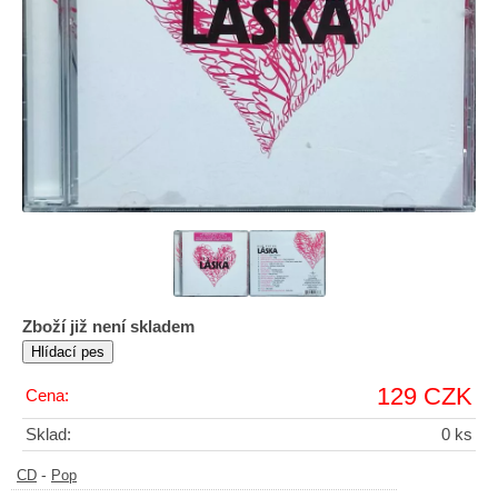
Zboží již není skladem
129 CZK
Cena:
Sklad:
0 ks
-
CD
Pop