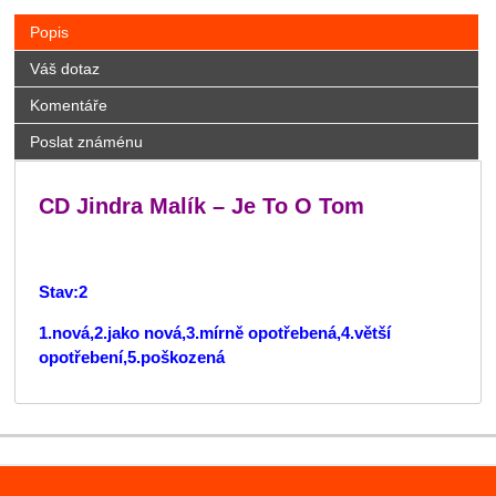
Popis
Váš dotaz
Komentáře
Poslat známénu
CD Jindra Malík – Je To O Tom
Stav:2
1.nová,2.jako nová,3.mírně opotřebená,4.větší
opotřebení,5.poškozená