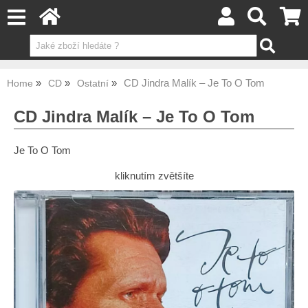
CD Jindra Malík – Je To O Tom
Home
CD
Ostatní
CD Jindra Malík – Je To O Tom
Je To O Tom
kliknutím zvětšíte