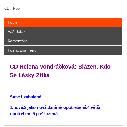
-
CD
Pop
Popis
Váš dotaz
Komentáře
Poslat známénu
CD Helena Vondráčková: Blázen, Kdo
Se Lásky Zříká
Stav:1 zabalené
1.nová,2.jako nová,3.mírně opotřebená,4.větší
opotřebení,5.poškozená