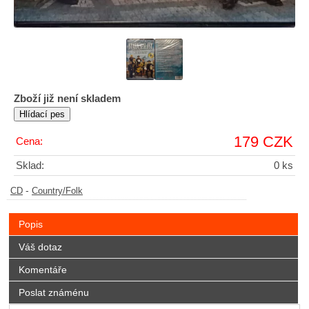
Zboží již není skladem
179 CZK
Cena:
Sklad:
0 ks
-
CD
Country/Folk
Popis
Váš dotaz
Komentáře
Poslat známénu