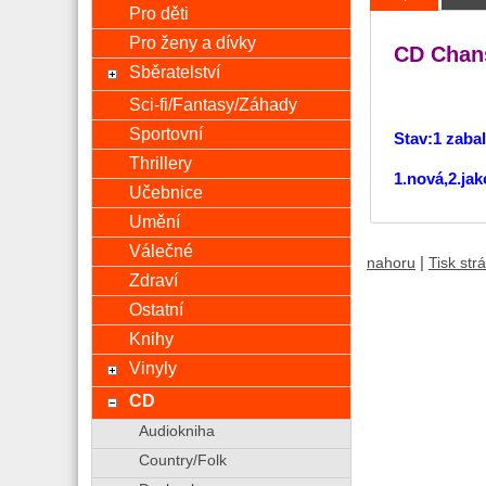
Pro děti
Pro ženy a dívky
CD Chans
Sběratelství
Sci-fi/Fantasy/Záhady
Sportovní
Stav:1 zaba
Thrillery
1.nová,2.ja
Učebnice
Umění
Válečné
|
nahoru
Tisk str
Zdraví
Ostatní
Knihy
Vinyly
CD
Audiokniha
Country/Folk