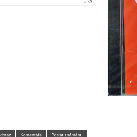
1 ks
 dotaz
Komentáře
Poslat známénu