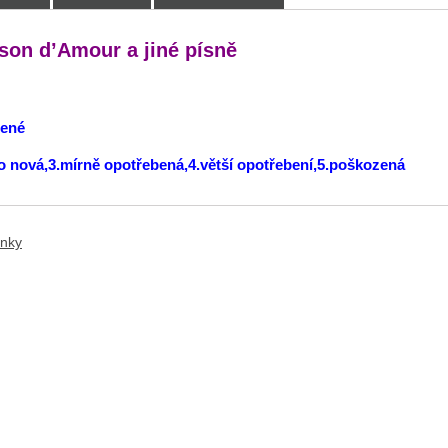
on d’Amour a jiné písně
lené
ko nová,3.mírně opotřebená,4.větší opotřebení,5.poškozená
ánky