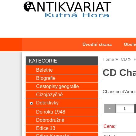
Úvodní strana
Obch
Home
CD
KATEGORIE
Beletrie
CD Cha
Biografie
Cestopisy,geografie
Chanson d’Amo
Cizojazyčné
Detektivky
Do roku 1948
Dobrodružné
Cena:
Edice 13