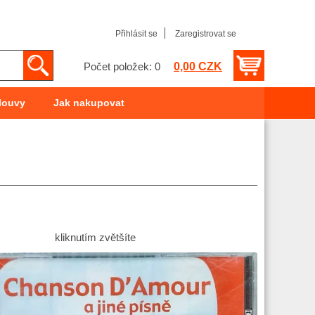
Přihlásit se
Zaregistrovat se
0,00 CZK
Počet položek: 0
louvy
Jak nakupovat
kliknutím zvětšíte