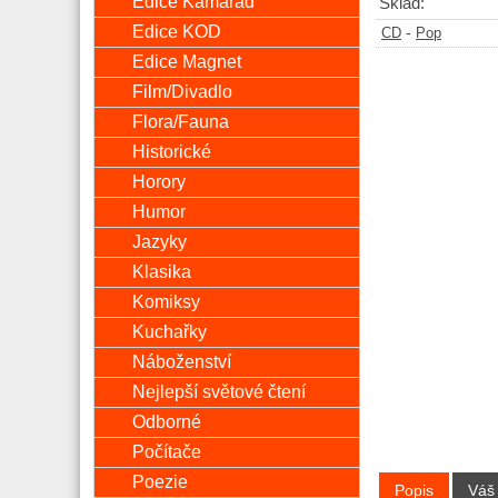
Edice Kamarád
Sklad:
Edice KOD
-
CD
Pop
Edice Magnet
Film/Divadlo
Flora/Fauna
Historické
Horory
Humor
Jazyky
Klasika
Komiksy
Kuchařky
Náboženství
Nejlepší světové čtení
Odborné
Počítače
Poezie
Popis
Váš