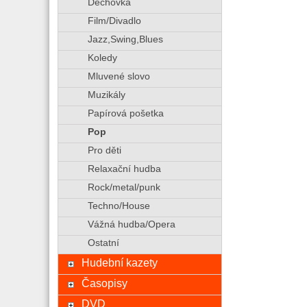
Dechovka
Film/Divadlo
Jazz,Swing,Blues
Koledy
Mluvené slovo
Muzikály
Papírová pošetka
Pop
Pro děti
Relaxační hudba
Rock/metal/punk
Techno/House
Vážná hudba/Opera
Ostatní
Hudební kazety
Časopisy
DVD