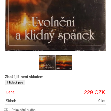
Zboží již není skladem
229 CZK
Cena:
Sklad:
0 ks
-
CD
Relaxační hudba