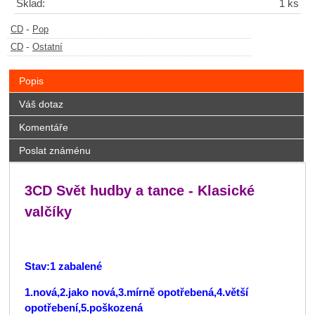
Sklad:
1 ks
-
CD
Pop
-
CD
Ostatní
Popis
Váš dotaz
Komentáře
Poslat známénu
3CD Svět hudby a tance - Klasické
valčíky
Stav:1 zabalené
1.nová,2.jako nová,3.mírně opotřebená,4.větší
opotřebení,5.poškozená