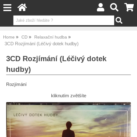
Home
CD
Relaxační hudba
3CD Rozjímání (Léčivý dotek hudby)
3CD Rozjímání (Léčivý dotek
hudby)
Rozjímání
kliknutím zvětšíte