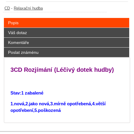
-
CD
Relaxační hudba
Popis
Váš dotaz
Komentáře
Poslat známénu
3CD Rozjímání (Léčivý dotek hudby)
Stav:1 zabalené
1.nová,2.jako nová,3.mírně opotřebená,4.větší
opotřebení,5.poškozená