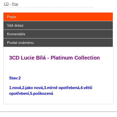
-
CD
Pop
Popis
Váš dotaz
Komentáře
Poslat známénu
3CD Lucie Bílá - Platinum Collection
Stav:2
1.nová,2.jako nová,3.mírně opotřebená,4.větší
opotřebení,5.poškozená