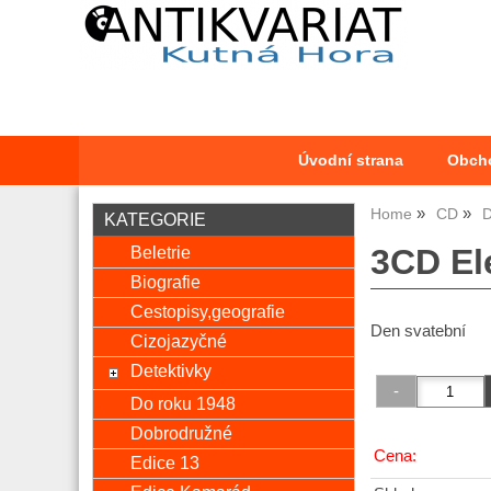
Úvodní strana
Obch
Home
CD
D
KATEGORIE
Beletrie
3CD El
Biografie
Cestopisy,geografie
Den svatební
Cizojazyčné
Detektivky
Do roku 1948
Dobrodružné
Cena:
Edice 13