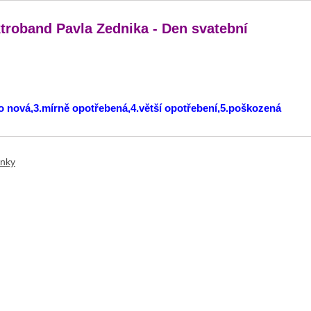
troband Pavla Zednika - Den svatební
ko nová,3.mírně opotřebená,4.větší opotřebení,5.poškozená
ánky