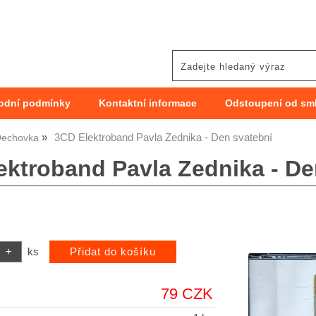
odní podmínky
Kontaktní informace
Odstoupení od sm
3CD Elektroband Pavla Zednika - Den svatební
echovka
ektroband Pavla Zednika - De
ks
79 CZK