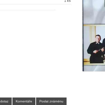
1 ks
 dotaz
Komentáře
Poslat známénu