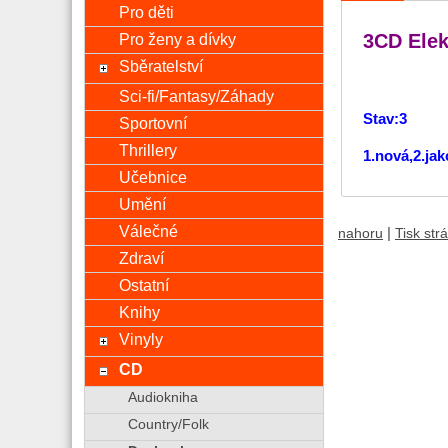
Pro děti
Pro ženy a dívky
3CD Elek
Sběratelství
Sci-fi/Fantasy/Záhady
Stav:3
Sportovní
Thrillery
1.nová,2.ja
Učebnice
Umění
Válečné
|
nahoru
Tisk str
Zdraví
Ostatní
Knihy
Vinyly
CD
Audiokniha
Country/Folk