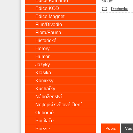
Edice Kamarád
Sklad:
Edice KOD
-
CD
Dechovka
Edice Magnet
Film/Divadlo
Flora/Fauna
Historické
Horory
Humor
Jazyky
Klasika
Komiksy
Kuchařky
Náboženství
Nejlepší světové čtení
Odborné
Počítače
Poezie
Popis
Váš