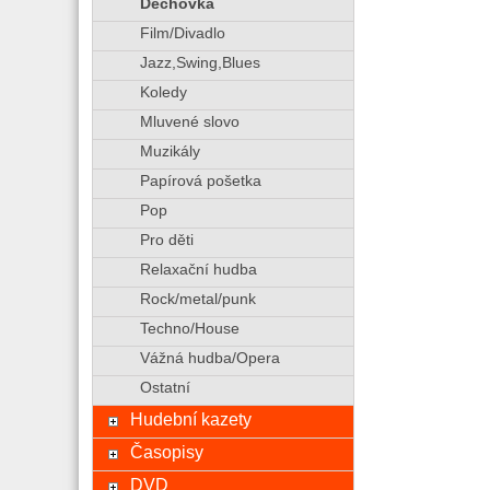
Dechovka
Film/Divadlo
Jazz,Swing,Blues
Koledy
Mluvené slovo
Muzikály
Papírová pošetka
Pop
Pro děti
Relaxační hudba
Rock/metal/punk
Techno/House
Vážná hudba/Opera
Ostatní
Hudební kazety
Časopisy
DVD