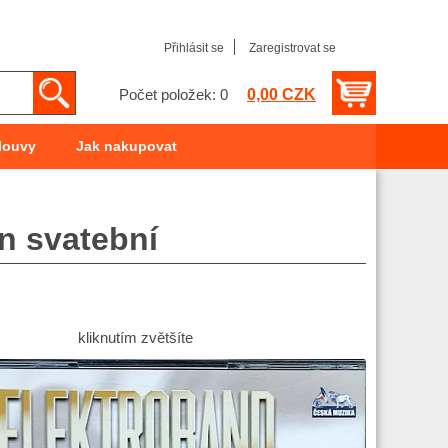
Přihlásit se
Zaregistrovat se
0,00 CZK
Počet položek: 0
louvy
Jak nakupovat
n svatební
kliknutím zvětšíte