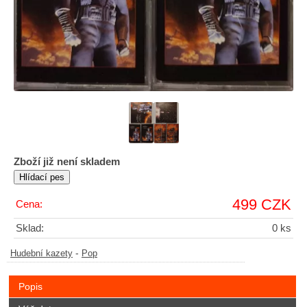
Zboží již není skladem
499 CZK
Cena:
Sklad:
0 ks
-
Hudební kazety
Pop
Popis