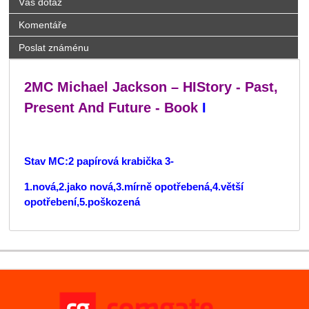
Váš dotaz
Komentáře
Poslat známénu
2MC Michael Jackson – HIStory - Past,
Present And Future - Book
I
Stav MC:2 papírová krabička 3-
1.nová,2.jako nová,3.mírně opotřebená,4.větší
opotřebení,5.poškozená