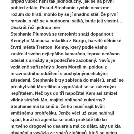
případ vůbec není tak jednoduchý, jak se na první
pohled zdálo. Pokud Stephanie rychle nevezme
rozum do hrsti, mohlo by se jí snadno stát, že první
mrtvola, s níž se v budoucnu setká, bude její vlastní…
Dvakrát řež, jednou měř
Stephanie Plumová se tentokrát snaží dopadnout
Kennyho Mancusa, mladíka z Burgu, barvité dělnické
čtvrti města Trenton. Kenny, který podle všeho
zastřelil svého nejlepšího kamaráda, teprve nedávno
odešel z armády a je podezřele zazobaný. Navíc je
vzdáleně spřízněný s Joem Morellim, poldou z
mravnostního oddělení s pochybnými etickými
zásadami. Stephanie brzy zabředá do malérů, snaží se
přechytračit Morelliho a vypořádat se se zákeřným
nepřítelem. Než bys do tří napočítal Kam asi zmizel
vlídný strýček Mo, majitel oblíbené cukrárny?
Stephanie má tu smůlu, že ho musí najít kvůli
směšnému prohřešku. Jenže věci už zase nabírají
spád, kurážná agentka se ocitá proklatě blízko
mrtvého drogového dealera a má co dělat, aby unikla
obvinění a vyvázla ze spárů zločinců, kteří se nejen