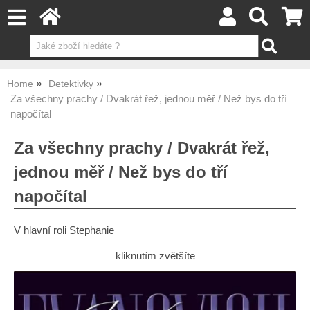
Home
Detektivky
Za všechny prachy / Dvakrát řež, jednou měř / Než bys do tří
napočítal
Za všechny prachy / Dvakrát řež,
jednou měř / Než bys do tří
napočítal
V hlavní roli Stephanie
kliknutím zvětšíte