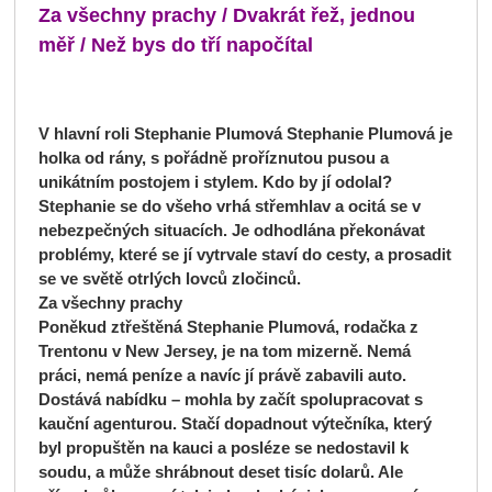
Za všechny prachy / Dvakrát řež, jednou
měř / Než bys do tří napočítal
V hlavní roli Stephanie Plumová Stephanie Plumová je
holka od rány, s pořádně proříznutou pusou a
unikátním postojem i stylem. Kdo by jí odolal?
Stephanie se do všeho vrhá střemhlav a ocitá se v
nebezpečných situacích. Je odhodlána překonávat
problémy, které se jí vytrvale staví do cesty, a prosadit
se ve světě otrlých lovců zločinců.
Za všechny prachy
Poněkud ztřeštěná Stephanie Plumová, rodačka z
Trentonu v New Jersey, je na tom mizerně. Nemá
práci, nemá peníze a navíc jí právě zabavili auto.
Dostává nabídku – mohla by začít spolupracovat s
kauční agenturou. Stačí dopadnout výtečníka, který
byl propuštěn na kauci a posléze se nedostavil k
soudu, a může shrábnout deset tisíc dolarů. Ale