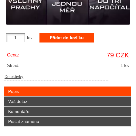
ks
79 CZK
Cena:
Sklad:
1 ks
Detektivky
Popis
Váš dotaz
Komentáře
Poslat známénu