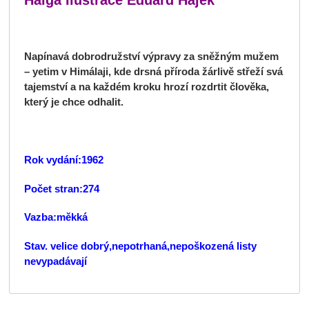
Napínavá dobrodružství výpravy za sněžným mužem
– yetim v Himálaji, kde drsná příroda žárlivě střeží svá
tajemství a na každém kroku hrozí rozdrtit člověka,
který je chce odhalit.
Rok vydání:1962
Počet stran:274
Vazba:měkká
Stav. velice dobrý,nepotrhaná,nepoškozená listy
nevypadávají