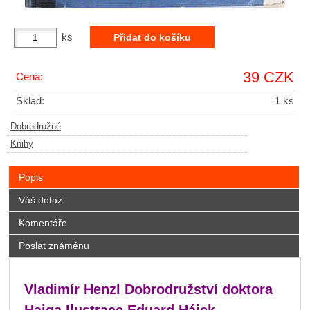
ks
39 CZK
Cena:
Sklad:
1 ks
Dobrodružné
Knihy
Popis
Váš dotaz
Komentáře
Poslat známénu
Vladimír Henzl Dobrodružství doktora
Haiga Ilustrace Eduard Hájek