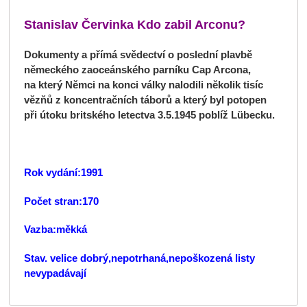
Stanislav Červinka Kdo zabil Arconu?
Dokumenty a přímá svědectví o poslední plavbě
německého zaoceánského parníku Cap Arcona,
na který Němci na konci války nalodili několik tisíc
vězňů z koncentračních táborů a který byl potopen
při útoku britského letectva 3.5.1945 poblíž Lübecku.
Rok vydání:1991
Počet stran:170
Vazba:měkká
Stav. velice dobrý,nepotrhaná,nepoškozená listy
nevypadávají