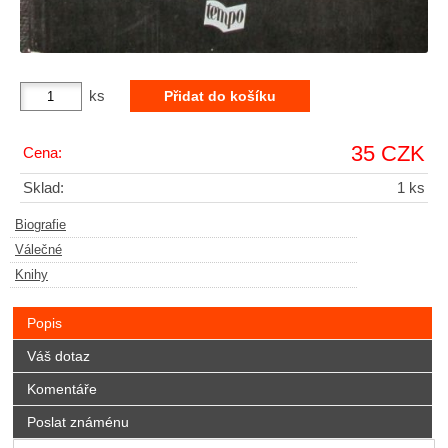
ks
35 CZK
Cena:
Sklad:
1 ks
Biografie
Válečné
Knihy
Popis
Váš dotaz
Komentáře
Poslat známénu