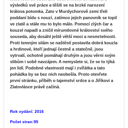
výsledků své práce a těšili se na brzké narození
králova potomka. Zato v Murdychorově zemi třeli
poddaní bídu s nouzí, zatímco jejich panovník se topil
ve zlatě a stále mu to bylo málo. Pomocí zlých čar a
kouzel napadl a zničil mírumilovné království svého
souseda, aby dosáhl ještě větší moci a nesmrtelnosti.
Proti temným silám se naštěstí postavila dobrá kouzla
a hrdinové, kteří jednají čestně a statečně, jsou
vytrvalí, ochotně pomáhají druhým a jsou věrni svým
slibům i sobě navzájem. A nemyslete si, že se to týká
jen lidí. Podobné vlastnosti mají i zvířátka a tato
pohádka by se bez nich neobešla. Proto otevřete
první stránku, příběh o tajemství srdce a o Jiříkovi a
Zlatovlásce právě začíná.
Rok vydání: 2016
Počet stran:95