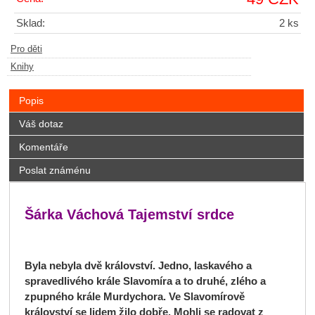
Sklad:
2 ks
Pro děti
Knihy
Popis
Váš dotaz
Komentáře
Poslat známénu
Šárka Váchová Tajemství srdce
Byla nebyla dvě království. Jedno, laskavého a
spravedlivého krále Slavomíra a to druhé, zlého a
zpupného krále Murdychora. Ve Slavomírově
království se lidem žilo dobře. Mohli se radovat z