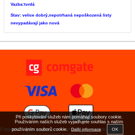
Vazba:tvrdá
Stav: velice dobrý,nepotrhaná nepoškozená listy
nevypadávají jako nová
Při poskytování služeb nám pomáhají soubory cookie.
Používáním našich služeb vyjadřujete souhlas s naším
používáním souborů cookie.
Copyright ©
,
provozováno na systému
Další informace
antikvariatkh.cz
tvorba
a
Shop5.cz
e-shopu
pronájem e-shopu