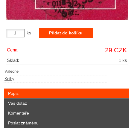
ks
29 CZK
Cena:
Sklad:
1 ks
Válečné
Knihy
Popis
Váš dotaz
Komentáře
Poslat známénu