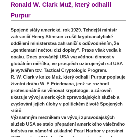
Ronald W. Clark Muž, který odhalil
Purpur
Spojené státy americké, rok 1929. Tehdejší ministr
zahraničí Henry Stimson zrušil kryptoanalytické
oddělení ministerstva zahraničí s odůvodněním, že
„gentlemani nečtou cizí dopisy“. Praxe však vedla k
opaku. Dnes provádějí USA výzvědnou činnost v
globálním měřítku, ve prospěch ozbrojených sil USA
je vytvářen tzv. Tactical Cryptologic Program.
R. W. Clark v knize Muž, který odhalil Purpur popisuje
životní dráhu W. F. Friedmana, jenž se rozhodl
profesionálně se věnovat kryptologii, a zároveň
ukazuje vývoj amerických zpravodajských služeb a
zvyšování jejich úlohy v politickém životě Spojených
států.
Významným mezníkem ve vývoji zpravodajských
služeb USA se stalo přepadení amerického válečného
loďstva na námořní základně Pearl Harbor v prosinci