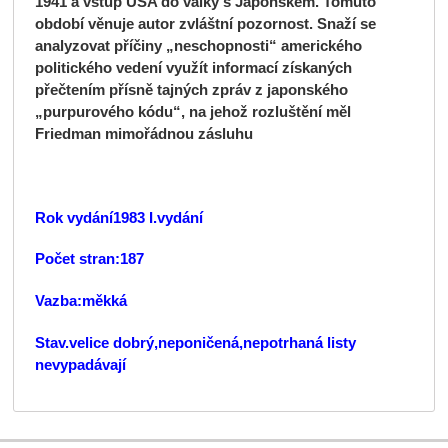
1941 a vstup USA do války s Japonskem. Tomuto
období věnuje autor zvláštní pozornost. Snaží se
analyzovat příčiny „neschopnosti“ amerického
politického vedení využít informací získaných
přečtením přísně tajných zpráv z japonského
„purpurového kódu“, na jehož rozluštění měl
Friedman mimořádnou zásluhu
Rok vydání1983 I.vydání
Počet stran:187
Vazba:měkká
Stav.velice dobrý,neponičená,nepotrhaná listy
nevypadávají