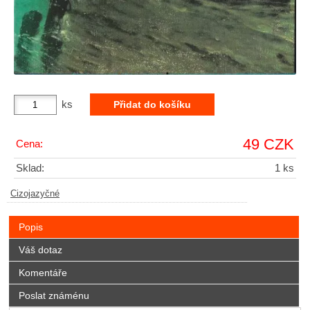
ks
49 CZK
Cena:
Sklad:
1 ks
Cizojazyčné
Popis
Váš dotaz
Komentáře
Poslat známénu