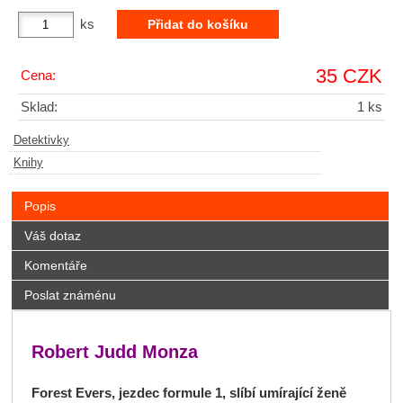
ks
35 CZK
Cena:
Sklad:
1 ks
Detektivky
Knihy
Popis
Váš dotaz
Komentáře
Poslat známénu
Robert Judd Monza
Forest Evers, jezdec formule 1, slíbí umírající ženě