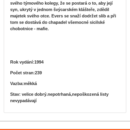
svého týmového kolegy, že se postará o to, aby její
syn, ukrytý v jednom švýcarském klášteře, zdědil
majetek svého otce. Evers se snaží dodržet slib a při
tom se dostává do chapadel všemocné sicilské
chobotnice - mafie.
Rok vydání:1994
Počet stran:239
Vazba:měkká
Stav: velice dobrý.nepotrhaná,nepoškozená listy
nevypadávají