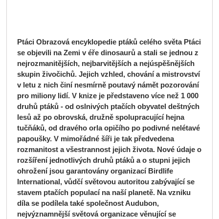
Ptáci Obrazová encyklopedie ptáků celého světa Ptáci
se objevili na Zemi v éře dinosaurů a stali se jednou z
nejrozmanitějších, nejbarvitějších a nejúspěšnějších
skupin živočichů. Jejich vzhled, chování a mistrovství
v letu z nich činí nesmírně poutavý námět pozorování
pro miliony lidí. V knize je představeno více než 1 000
druhů ptáků - od oslnivých ptačích obyvatel deštných
lesů až po obrovská, družně spolupracující hejna
tučňáků, od dravého orla opičího po podivné nelétavé
papoušky. V mimořádné šíři je tak předvedena
rozmanitost a všestrannost jejich života. Nové údaje o
rozšíření jednotlivých druhů ptáků a o stupni jejich
ohrožení jsou garantovány organizací Birdlife
International, vůdčí světovou autoritou zabývající se
stavem ptačích populací na naší planetě. Na vzniku
díla se podílela také společnost Audubon,
nejvýznamnější světová organizace věnující se