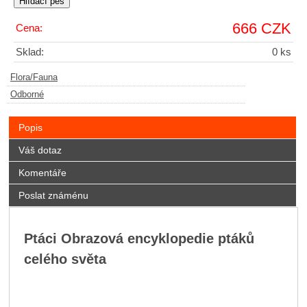
666 CZK
Cena:
Sklad:
0 ks
Flora/Fauna
Odborné
Popis
Váš dotaz
Komentáře
Poslat známénu
Ptáci Obrazová encyklopedie ptáků
celého světa