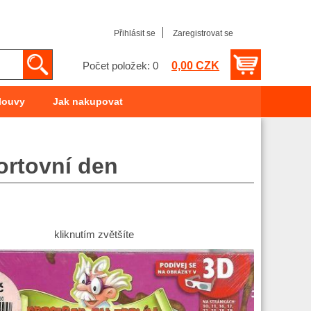
Přihlásit se
Zaregistrovat se
0,00 CZK
Počet položek: 0
louvy
Jak nakupovat
ortovní den
kliknutím zvětšíte