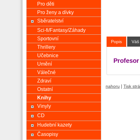
Pro děti
Pro ženy a dívky
Sběratelství
Sci-fi/Fantasy/Záhady
Sportovní
Popis
Váš
Thrillery
Učebnice
Profesor
Umění
Válečné
Zdraví
|
nahoru
Tisk str
Ostatní
Knihy
Vinyly
CD
Hudební kazety
Časopisy