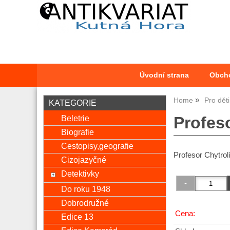
Úvodní strana
Obch
Home
Pro děti
KATEGORIE
Beletrie
Profeso
Biografie
Cestopisy,geografie
Profesor Chytrol
Cizojazyčné
Detektivky
Do roku 1948
Dobrodružné
Cena:
Edice 13