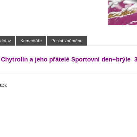
 dotaz
Komentáře
Poslat známénu
 Chytrolín a jeho přátelé Sportovní den+brýle 
ánky