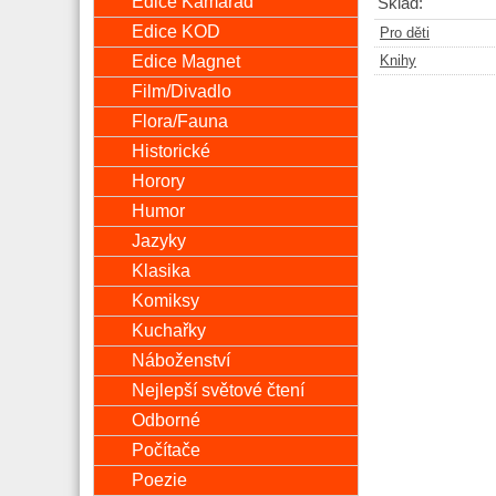
Edice Kamarád
Sklad:
Edice KOD
Pro děti
Edice Magnet
Knihy
Film/Divadlo
Flora/Fauna
Historické
Horory
Humor
Jazyky
Klasika
Komiksy
Kuchařky
Náboženství
Nejlepší světové čtení
Odborné
Počítače
Poezie