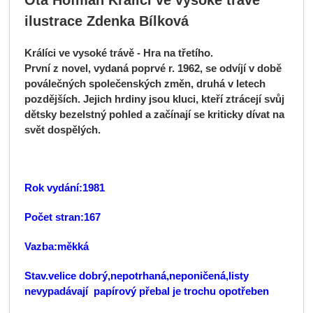
Ota Hofman Králíci ve vysoké trávě
ilustrace Zdenka Bílková
Králíci ve vysoké trávě - Hra na třetího.
První z novel, vydaná poprvé r. 1962, se odvíjí v době
poválečných společenských změn, druhá v letech
pozdějších. Jejich hrdiny jsou kluci, kteří ztrácejí svůj
dětsky bezelstný pohled a začínají se kriticky dívat na
svět dospělých.
Rok vydání:1981
Počet stran:167
Vazba:měkká
Stav.velice dobrý,nepotrhaná,neponičená,listy
nevypadávají papírový přebal je trochu opotřeben