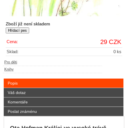
Zboží již není skladem
29 CZK
Cena:
Sklad:
0 ks
Pro děti
Knihy
Popis
Váš dotaz
Komentáře
Poslat známénu