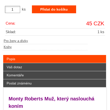
ks
45 CZK
Cena:
Sklad:
1 ks
Pro ženy a dívky
Knihy
Popis
Váš dotaz
Komentáře
Poslat známénu
Monty Roberts Muž, který naslouchá
koním