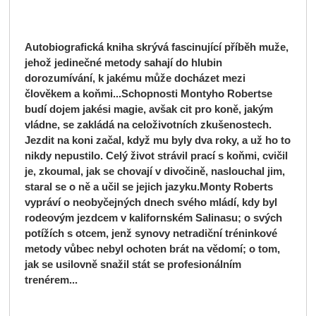
Autobiografická kniha skrývá fascinující příběh muže,
jehož jedinečné metody sahají do hlubin
dorozumívání, k jakému může docházet mezi
člověkem a koňmi...Schopnosti Montyho Robertse
budí dojem jakési magie, avšak cit pro koně, jakým
vládne, se zakládá na celoživotních zkušenostech.
Jezdit na koni začal, když mu byly dva roky, a už ho to
nikdy nepustilo. Celý život strávil prací s koňmi, cvičil
je, zkoumal, jak se chovají v divočině, naslouchal jim,
staral se o ně a učil se jejich jazyku.Monty Roberts
vypráví o neobyčejných dnech svého mládí, kdy byl
rodeovým jezdcem v kalifornském Salinasu; o svých
potížích s otcem, jenž synovy netradiční tréninkové
metody vůbec nebyl ochoten brát na vědomí; o tom,
jak se usilovně snažil stát se profesionálním
trenérem...