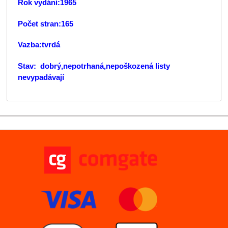
Rok vydání:1965
Počet stran:165
Vazba:tvrdá
Stav: dobrý,nepotrhaná,nepoškozená listy
nevypadávají