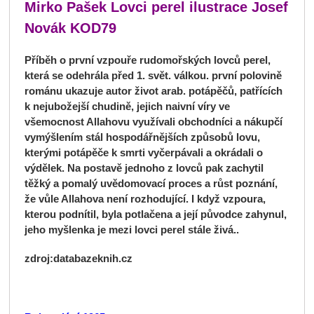
Mirko Pašek Lovci perel ilustrace Josef
Novák KOD79
Příběh o první vzpouře rudomořských lovců perel,
která se odehrála před 1. svět. válkou. první polovině
románu ukazuje autor život arab. potápěčů, patřících
k nejubožejší chudině, jejich naivní víry ve
všemocnost Allahovu využívali obchodníci a nákupčí
vymýšlením stál hospodářnějších způsobů lovu,
kterými potápěče k smrti vyčerpávali a okrádali o
výdělek. Na postavě jednoho z lovců pak zachytil
těžký a pomalý uvědomovací proces a růst poznání,
že vůle Allahova není rozhodující. I když vzpoura,
kterou podnítil, byla potlačena a její původce zahynul,
jeho myšlenka je mezi lovci perel stále živá..
zdroj:databazeknih.cz