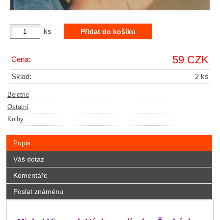
ks
59 CZK
Cena:
Sklad:
2 ks
Beletrie
Ostatní
Knihy
Popis
Váš dotaz
Komentáře
Poslat známénu