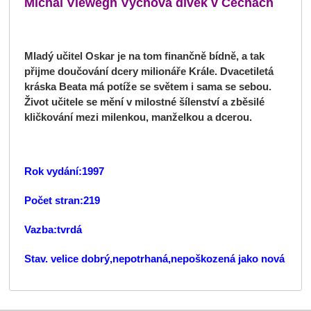
Michal Viewegh Výchova dívek v Čechách
Mladý učitel Oskar je na tom finančně bídně, a tak
přijme doučování dcery milionáře Krále. Dvacetiletá
kráska Beata má potíže se světem i sama se sebou.
Život učitele se mění v milostné šílenství a zběsilé
kličkování mezi milenkou, manželkou a dcerou.
Rok vydání:1997
Počet stran:219
Vazba:tvrdá
Stav. velice dobrý,nepotrhaná,nepoškozená jako nová