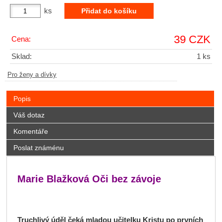
ks
39 CZK
Cena:
Sklad:
1 ks
Pro ženy a dívky
Popis
Váš dotaz
Komentáře
Poslat známénu
Marie Blažková Oči bez závoje
Truchlivý úděl čeká mladou učitelku Kristu po prvních