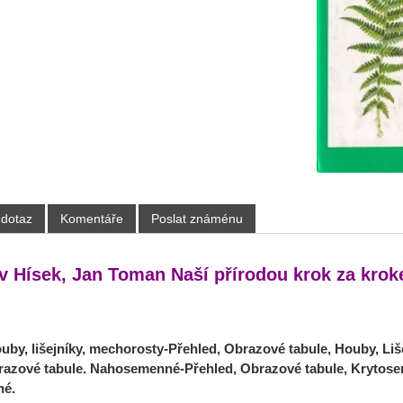
 dotaz
Komentáře
Poslat známénu
v Hísek, Jan Toman Naší přírodou krok za krok
uby, lišejníky, mechorosty-Přehled, Obrazové tabule, Houby, Liše
razové tabule. Nahosemenné-Přehled, Obrazové tabule, Krytose
né.