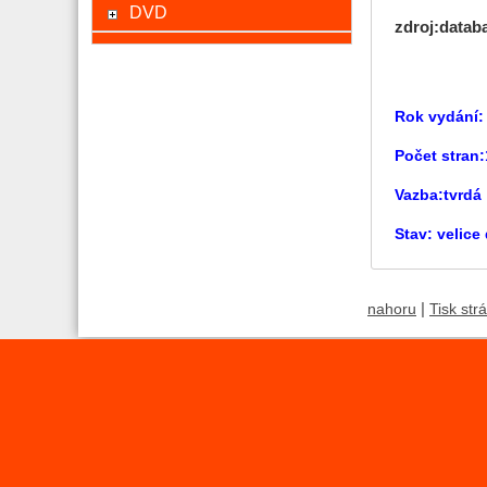
DVD
zdroj:datab
Rok vydání:
Počet stran
Vazba:tvrdá
Stav: velice
|
nahoru
Tisk str