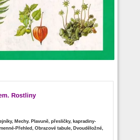
em. Rostliny
jníky, Mechy. Plavuně, přesličky, kapradiny-
menné-Přehled, Obrazové tabule, Dvouděložné,