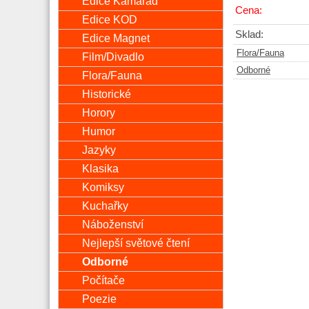
Edice Kamarád
Cena:
Edice KOD
Sklad:
Edice Magnet
Flora/Fauna
Film/Divadlo
Odborné
Flora/Fauna
Historické
Horory
Humor
Jazyky
Klasika
Komiksy
Kuchařky
Náboženství
Nejlepší světové čtení
Odborné
Počítače
Poezie