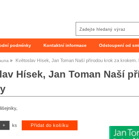
odní podmínky
Kontaktní informace
Odstoupení od sm
Květoslav Hísek, Jan Toman Naší přírodou krok za krokem. 
auna
lav Hísek, Jan Toman Naší př
ny
lišejníky,
ks