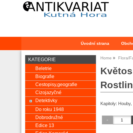
Úvodní strana
Obch
Home
Flora/F
KATEGORIE
Beletrie
Květos
Biografie
Rostli
Cestopisy,geografie
Cizojazyčné
Detektivky
Kapitoly: Houby, 
Do roku 1948
Dobrodružné
Edice 13