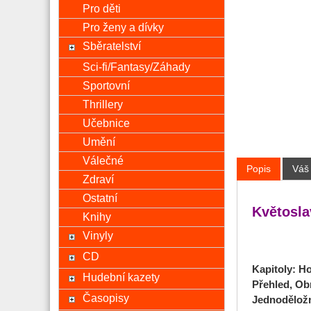
Pro děti
Pro ženy a dívky
Sběratelství
Sci-fi/Fantasy/Záhady
Sportovní
Thrillery
Učebnice
Umění
Válečné
Popis
Váš
Zdraví
Ostatní
Květosla
Knihy
Vinyly
CD
Kapitoly: Ho
Hudební kazety
Přehled, Ob
Časopisy
Jednodělož