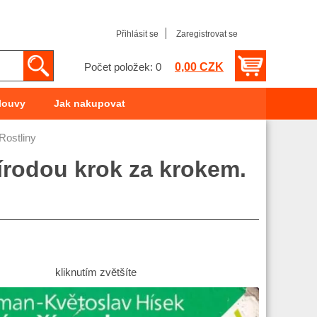
Přihlásit se
Zaregistrovat se
0,00 CZK
Počet položek: 0
louvy
Jak nakupovat
Rostliny
írodou krok za krokem.
kliknutím zvětšíte