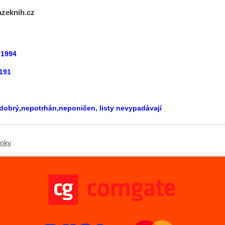
azeknih.cz
 1994
:191
 dobrý,nepotrhán,neponičen, listy nevypadávají
ánky