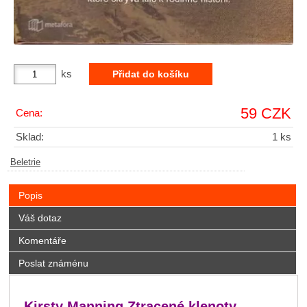
ks
59 CZK
Cena:
Sklad:
1 ks
Beletrie
Popis
Váš dotaz
Komentáře
Poslat známénu
Kirsty Manning Ztracené klenoty