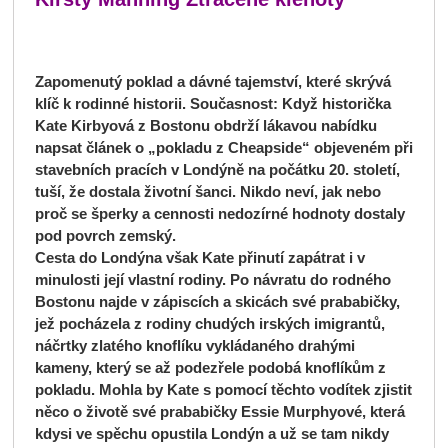
Zapomenutý poklad a dávné tajemství, které skrývá
klíč k rodinné historii. Současnost: Když historička
Kate Kirbyová z Bostonu obdrží lákavou nabídku
napsat článek o „pokladu z Cheapside“ objeveném při
stavebních pracích v Londýně na počátku 20. století,
tuší, že dostala životní šanci. Nikdo neví, jak nebo
proč se šperky a cennosti nedozírné hodnoty dostaly
pod povrch zemský.
Cesta do Londýna však Kate přinutí zapátrat i v
minulosti její vlastní rodiny. Po návratu do rodného
Bostonu najde v zápiscích a skicách své prababičky,
jež pocházela z rodiny chudých irských imigrantů,
náčrtky zlatého knoflíku vykládaného drahými
kameny, který se až podezřele podobá knoflíkům z
pokladu. Mohla by Kate s pomocí těchto vodítek zjistit
něco o životě své prababičky Essie Murphyové, která
kdysi ve spěchu opustila Londýn a už se tam nikdy