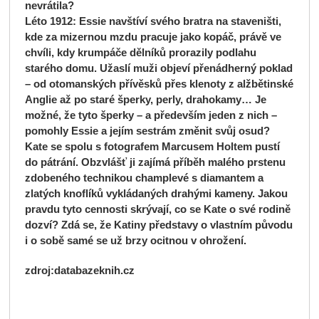
nevrátila?
Léto 1912: Essie navštíví svého bratra na staveništi,
kde za mizernou mzdu pracuje jako kopáč, právě ve
chvíli, kdy krumpáče dělníků prorazily podlahu
starého domu. Užaslí muži objeví přenádherný poklad
– od otomanských přívěsků přes klenoty z alžbětinské
Anglie až po staré šperky, perly, drahokamy… Je
možné, že tyto šperky – a především jeden z nich –
pomohly Essie a jejím sestrám změnit svůj osud?
Kate se spolu s fotografem Marcusem Holtem pustí
do pátrání. Obzvlášť ji zajímá příběh malého prstenu
zdobeného technikou champlevé s diamantem a
zlatých knoflíků vykládaných drahými kameny. Jakou
pravdu tyto cennosti skrývají, co se Kate o své rodině
dozví? Zdá se, že Katiny představy o vlastním původu
i o sobě samé se už brzy ocitnou v ohrožení.
zdroj:databazeknih.cz