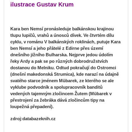
ilustrace Gustav Krum
Kara ben Nemsí pronásleduje balkánskou krajinou
tlupu lupičů, vrahů a únosců dívek. Ve čtvrtém dílu
cyklu, v románu V balkánských roklinách, putuje Kara
ben Nemsí a jeho přátelé z Edirne přes území
dnešního jižního Bulharska. Nejprve jedou údolím
řeky Ardy a pak se po různých dobrodružstvích
dostanou do Melniku. Odtud pokračují do Ostromci
(dnešní makedonská Strumica), kde narazí na údajně
svatého starce jménem Mübarek, ze kterého se ale
vyklube podvodník a spolupracovník banditů
vedených tajemným zločincem Žutem (Mübarek v
přestrojení za žebráka dává zločincům tipy na
loupežná přepadení).
zdroj:databazeknih.cz