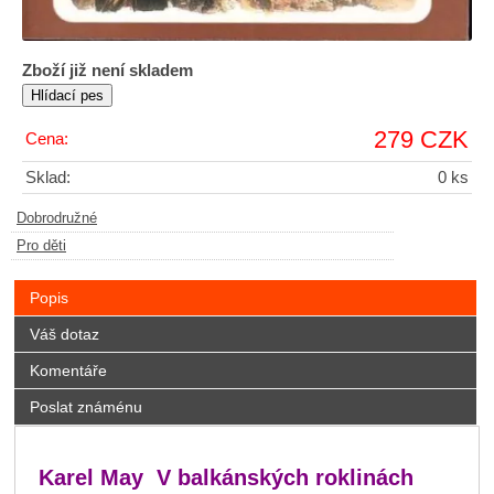
Zboží již není skladem
279 CZK
Cena:
Sklad:
0 ks
Dobrodružné
Pro děti
Popis
Váš dotaz
Komentáře
Poslat známénu
Karel May V balkánských roklinách