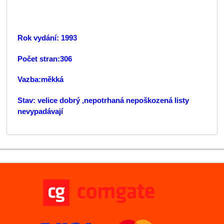
Rok vydání: 1993
Počet stran:306
Vazba:měkká
Stav: velice dobrý ,nepotrhaná nepoškozená listy
nevypadávají