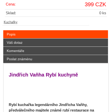
399 CZK
Cena:
Sklad:
0 ks
Kuchařky
Popis
Váš dotaz
Komentáře
Poslat známénu
Jindřich Vaňha Rybí kuchyně
Rybí kuchařka legendárního Jindřicha Vaňhy,
předválečného majitele známé rybí restaurace na