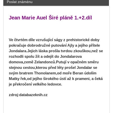
Poslat známénu
Jean Marie Auel Širé pláně 1.+2.díl
Ve čtvrtém díle vzrušující ságy z prehistorické doby
pokračuje dobrodružné putování Ajly a jejího přítele
Jondalara.Jejich láska prošla tvrdou zkouškou,než se
rozhodli spolu žít a odejít do Jondalarova
domova,země Zelandonců.Putují v opačném směru
stejnou cestou,kterou před léty prošel Jondalar se
svým bratrem Thonolanem,od moře Beran údolím
Matky řek,od jejího širokého ústí až k prameni, a čeká
je překročení velkého ledovce.
zdroj:databazeknih.cz