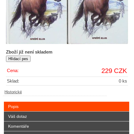
Zboží již není skladem
229 CZK
Cena:
Sklad:
0 ks
Historické
Popis
Váš dotaz
Komentáře