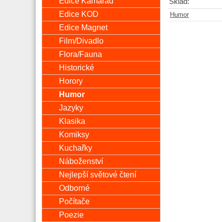
Edice Kamarád
Sklad:
Edice KOD
Humor
Edice Magnet
Film/Divadlo
Flora/Fauna
Historické
Horory
Humor
Jazyky
Klasika
Komiksy
Kuchařky
Náboženství
Nejlepší světové čtení
Odborné
Počítače
Poezie