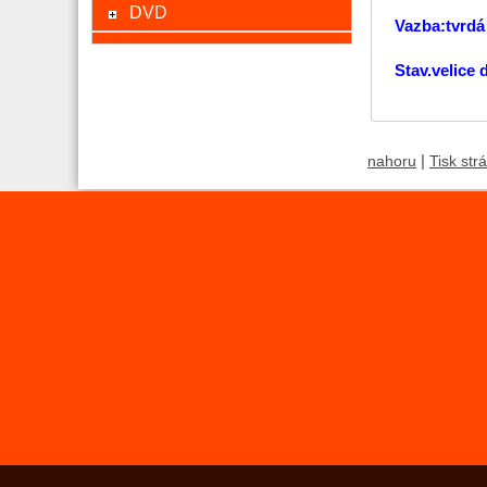
DVD
Vazba:tvrdá
Stav.velice
|
nahoru
Tisk str