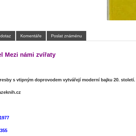
 dotaz
Komentáře
Poslat známénu
el Mezi námi zvířaty
esby s vtipným doprovodem vytvářejí moderní bajku 20. století.
azeknih.cz
1977
:355