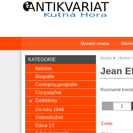
Úvodní strana
Obch
Home
Humor
KATEGORIE
Beletrie
Jean Ef
Biografie
Cestopisy,geografie
Rozmarné kresb
Cizojazyčné
Detektivky
Do roku 1948
Dobrodružné
Cena:
Edice 13