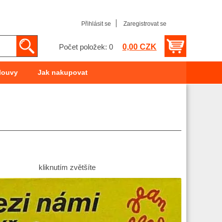
Přihlásit se
Zaregistrovat se
0,00 CZK
Počet položek: 0
louvy
Jak nakupovat
kliknutím zvětšíte