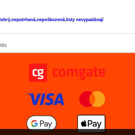
 dobrý,nepotrhaná,nepoškozená,listy nevypadávají
ánky