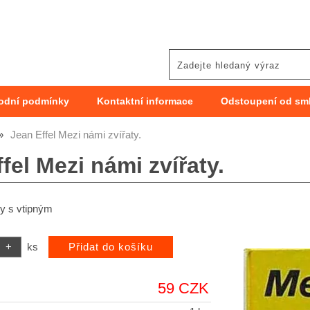
odní podmínky
Kontaktní informace
Odstoupení od sm
Jean Effel Mezi námi zvířaty.
fel Mezi námi zvířaty.
y s vtipným
ks
59 CZK