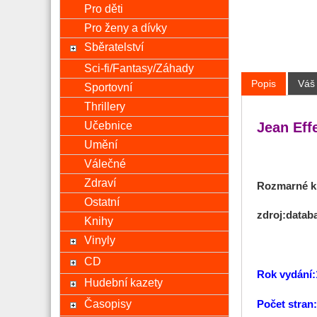
Pro děti
Pro ženy a dívky
Sběratelství
Sci-fi/Fantasy/Záhady
Popis
Váš
Sportovní
Thrillery
Učebnice
Jean Eff
Umění
Válečné
Zdraví
Rozmarné kr
Ostatní
zdroj:datab
Knihy
Vinyly
CD
Rok vydání:
Hudební kazety
Časopisy
Počet stran