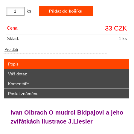
ks
33 CZK
Cena:
Sklad:
1 ks
Pro děti
Popis
Váš dotaz
Komentáře
Poslat známénu
Ivan Olbrach O mudrci Bidpajovi a jeho
zvířátkách Ilustrace J.Liesler