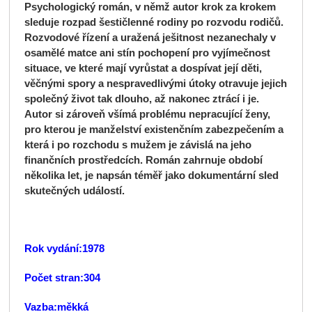
Psychologický román, v němž autor krok za krokem
sleduje rozpad šestičlenné rodiny po rozvodu rodičů.
Rozvodové řízení a uražená ješitnost nezanechaly v
osamělé matce ani stín pochopení pro vyjímečnost
situace, ve které mají vyrůstat a dospívat její děti,
věčnými spory a nespravedlivými útoky otravuje jejich
společný život tak dlouho, až nakonec ztrácí i je.
Autor si zároveň všímá problému nepracující ženy,
pro kterou je manželství existenčním zabezpečením a
která i po rozchodu s mužem je závislá na jeho
finančních prostředcích. Román zahrnuje období
několika let, je napsán téměř jako dokumentární sled
skutečných událostí.
Rok vydání:1978
Počet stran:304
Vazba:měkká