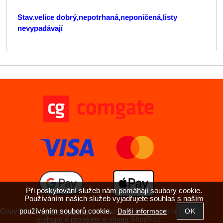
Stav.velice dobrý,nepotrhaná,neponičená,listy
nevypadávají
Při poskytování služeb nám pomáhají soubory cookie.
Používáním našich služeb vyjadřujete souhlas s naším
Copyright ©
,
provozováno na systému
používáním souborů cookie.
antikvariatkh.cz
tvorba
Další informace
a
Shop5.cz
e-shopu
pronájem e-shopu