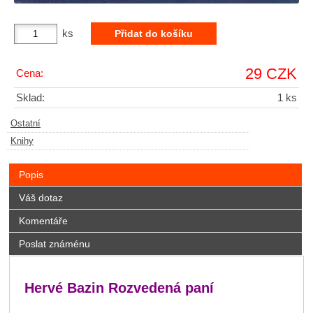
ks
29 CZK
Cena:
Sklad:
1 ks
Ostatní
Knihy
Popis
Váš dotaz
Komentáře
Poslat známénu
Hervé Bazin Rozvedená paní