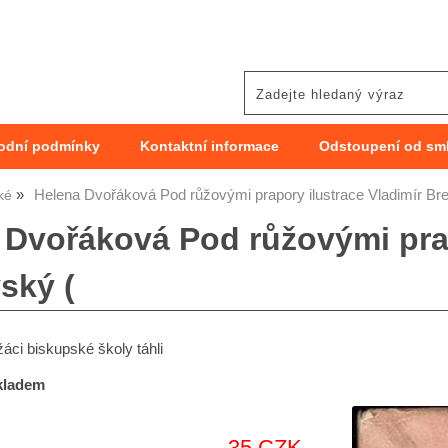
odní podmínky
Kontaktní informace
Odstoupení od sm
Helena Dvořáková Pod růžovými prapory ilustrace Vladimír Br
ké
 Dvořáková Pod růžovými prap
ský (
žáci biskupské školy táhli
skladem
35 CZK