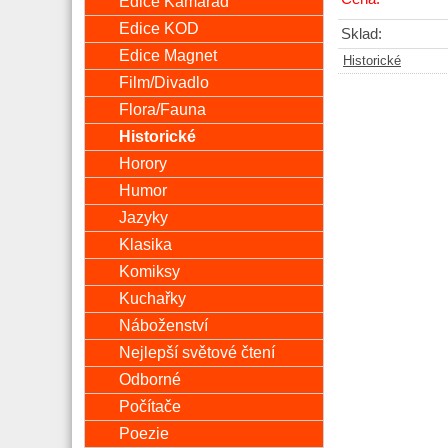
Edice Kamarád
Edice KOD
Sklad:
Edice Magnet
Historické
Film/Divadlo
Flora/Fauna
Historické
Horory
Humor
Jazyky
Klasika
Komiksy
Kuchařky
Náboženství
Nejlepší světové čtení
Odborné
Počítače
Poezie