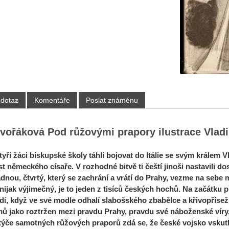
 dotaz
Komentáře
Poslat známénu
vořáková Pod růžovými prapory ilustrace Vlad
yři žáci biskupské školy táhli bojovat do Itálie se svým králem Vl
 německého císaře. V rozhodné bitvě ti čeští jinoši nastavili dos
adnou, čtvrtý, který se zachrání a vrátí do Prahy, vezme na seb
 nijak výjimečný, je to jeden z tisíců českých hochů. Na začátku
í, když ve své modle odhalí slabošského zbabělce a křivopřísežní
ů jako roztržen mezi pravdu Prahy, pravdu své náboženské víry, 
týče samotných růžových praporů zdá se, že české vojsko vskutku