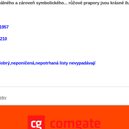
eálného a zároveň symbolického... růžové prapory jsou krásné il
1957
:210
 dobrý,neponičená,nepotrhaná listy nevypadávají
ánky