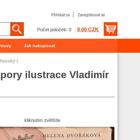
Přihlásit se
Zaregistrovat se
0,00 CZK
Počet položek: 0
louvy
Jak nakupovat
ehovský (
ory ilustrace Vladimír
kliknutím zvětšíte