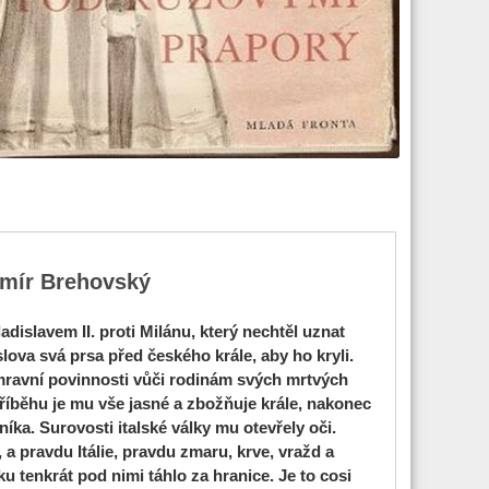
imír Brehovský
adislavem II. proti Milánu, který nechtěl uznat
lova svá prsa před českého krále, aby ho kryli.
e mravní povinnosti vůči rodinám svých mrtvých
 příběhu je mu vše jasné a zbožňuje krále, nakonec
ka. Surovosti italské války mu otevřely oči.
a pravdu Itálie, pravdu zmaru, krve, vražd a
 tenkrát pod nimi táhlo za hranice. Je to cosi