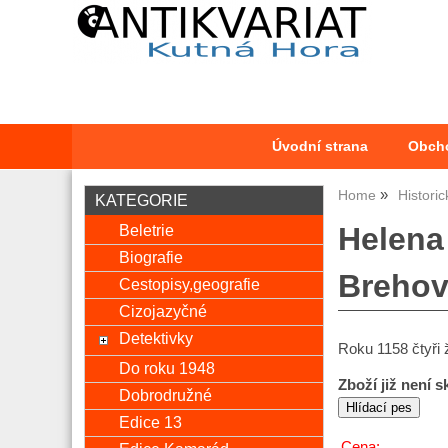
Úvodní strana
Obch
Home
Historic
KATEGORIE
Beletrie
Helena
Biografie
Brehov
Cestopisy,geografie
Cizojazyčné
Detektivky
Roku 1158 čtyři 
Do roku 1948
Zboží již není 
Dobrodružné
Edice 13
Cena: