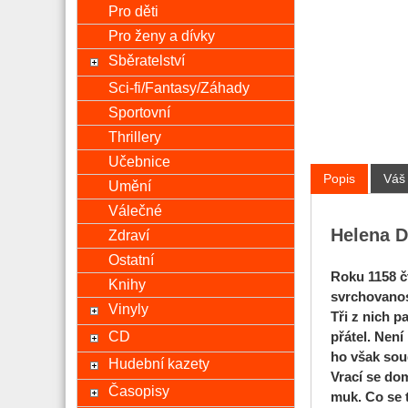
Pro děti
Pro ženy a dívky
Sběratelství
Sci-fi/Fantasy/Záhady
Sportovní
Thrillery
Učebnice
Popis
Váš
Umění
Válečné
Helena D
Zdraví
Ostatní
Roku 1158 čt
Knihy
svrchovanost
Vinyly
Tři z nich p
CD
přátel. Není
ho však soud
Hudební kazety
Vrací se dom
Časopisy
muk. Co se 