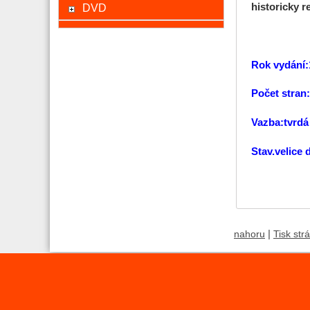
DVD
historicky r
Rok vydání:
Počet stran
Vazba:tvrdá
Stav.velice
|
nahoru
Tisk str