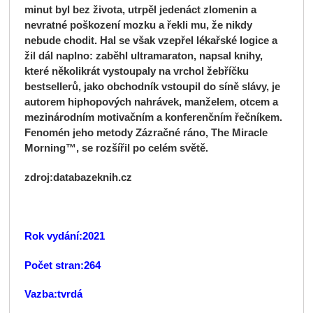
minut byl bez života, utrpěl jedenáct zlomenin a
nevratné poškození mozku a řekli mu, že nikdy
nebude chodit. Hal se však vzepřel lékařské logice a
žil dál naplno: zaběhl ultramaraton, napsal knihy,
které několikrát vystoupaly na vrchol žebříčku
bestsellerů, jako obchodník vstoupil do síně slávy, je
autorem hiphopových nahrávek, manželem, otcem a
mezinárodním motivačním a konferenčním řečníkem.
Fenomén jeho metody Zázračné ráno, The Miracle
Morning™, se rozšířil po celém světě.
zdroj:databazeknih.cz
Rok vydání:2021
Počet stran:264
Vazba:tvrdá