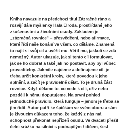
Kniha navazuje na předchozí titul Zázračné ráno a
rozvíjí dále myšlenky Hala Elroda, prostřídané jeho
zkušenostmi a životními osudy. Základem je
„zázračná rovnice“ – přesvědčení, nebo afirmace,
které řídí naše konání ve všem, co děláme. Znamená
to najít si svůj cíl a uvěřit mu. Věřit mu, jakkoli se zdá
nemožný. Autor ukazuje, jak si tento cíl formulovat,
jak se ho dobrat a také jak ho postavit, aby byl vůbec
proveditelný. Jakmile najdeme a definujeme cíl, je
třeba určit konkrétní kroky, které povedou k jeho
splnění, a začít je pravidelně dělat. To je druhá část
rovnice. Když děláme to, co vede k cíli, dřív nebo
později k němu doputujeme. Na první pohled
jednoduché pravidlo, která funguje – jenom je třeba se
jím řídit. Autor patří ke špičkám ve svém oboru a sám
je živoucím důkazem toho, že každý z nás má
schopnost překonat nepřízeň osudu. Ve dvaceti přežil
čelní srážku na silnici s podnapilým řidičem, šest