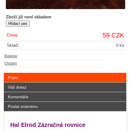
Zboží již není skladem
59 CZK
Cena:
Sklad:
0 ks
Beletrie
Ostatní
Popis
Váš dotaz
Komentáře
Poslat známénu
Hal Elrod Zázračná rovnice