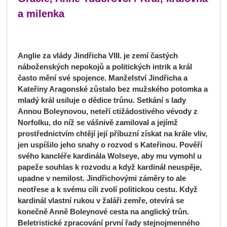
a milenka
Anglie za vlády Jindřicha VIII. je zemí častých
náboženských nepokojů a politických intrik a král
často mění své spojence. Manželství Jindřicha a
Kateřiny Aragonské zůstalo bez mužského potomka a
mladý král usiluje o dědice trůnu. Setkání s lady
Annou Boleynovou, neteří ctižádostivého vévody z
Norfolku, do níž se vášnivě zamiloval a jejímž
prostřednictvím chtějí její příbuzní získat na krále vliv,
jen uspíšilo jeho snahy o rozvod s Kateřinou. Pověří
svého kancléře kardinála Wolseye, aby mu vymohl u
papeže souhlas k rozvodu a když kardinál neuspěje,
upadne v nemilost. Jindřichovými záměry to ale
neotřese a k svému cíli zvolí politickou cestu. Když
kardinál vlastní rukou v žaláři zemře, otevírá se
konečně Anně Boleynové cesta na anglický trůn.
Beletristické zpracování první řady stejnojmenného