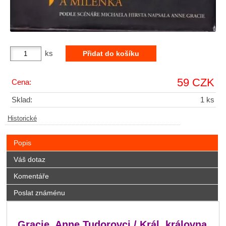
ks
59 CZK
Cena:
Sklad:
1 ks
Historické
Popis
Váš dotaz
Komentáře
Poslat známénu
Gracie, Anne Tudorovci / Král, královna