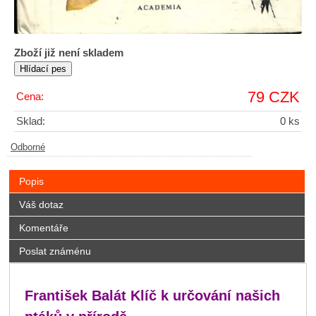
Zboží již není skladem
79 CZK
Cena:
Sklad:
0 ks
Odborné
Popis
Váš dotaz
Komentáře
Poslat známénu
František Balát Klíč k určování našich