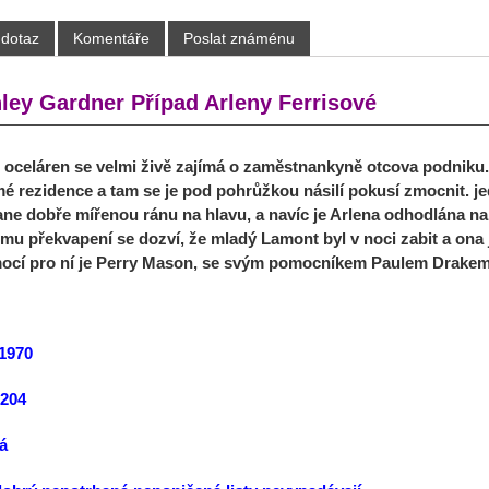
 dotaz
Komentáře
Poslat známénu
nley Gardner Případ Arleny Ferrisové
e oceláren se velmi živě zajímá o zaměstnankyně otcova podniku
 rezidence a tam se je pod pohrůžkou násilí pokusí zmocnit. jed
tane dobře mířenou ránu na hlavu, a navíc je Arlena odhodlána n
mu překvapení se dozví, že mladý Lamont byl v noci zabit a ona 
ocí pro ní je Perry Mason, se svým pomocníkem Paulem Drake
1970
:204
á