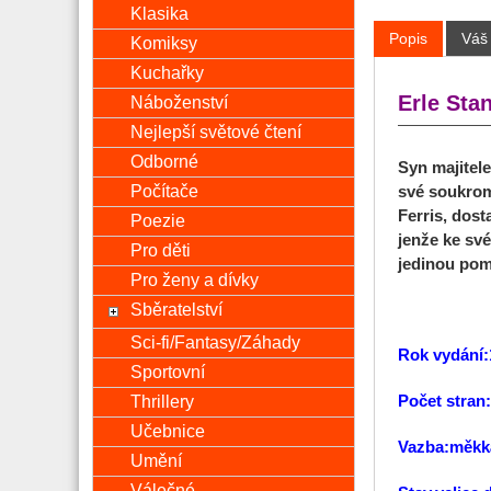
Klasika
Popis
Váš
Komiksy
Kuchařky
Erle Sta
Náboženství
Nejlepší světové čtení
Odborné
Syn majitel
Počítače
své soukromé
Ferris, dos
Poezie
jenže ke své
Pro děti
jedinou pom
Pro ženy a dívky
Sběratelství
Sci-fi/Fantasy/Záhady
Rok vydání:
Sportovní
Thrillery
Počet stran
Učebnice
Vazba:měkk
Umění
Válečné