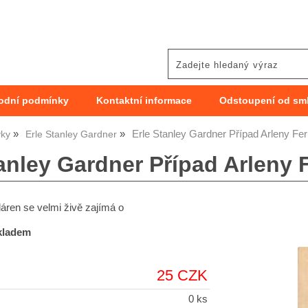
odní podmínky
Kontaktní informace
Odstoupení od sm
Erle Stanley Gardner Případ Arleny Fer
vky
Erle Stanley Gardner
anley Gardner Případ Arleny 
láren se velmi živě zajímá o
skladem
25 CZK
0 ks