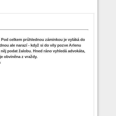
. Pod celkem průhlednou záminkou je vyláká do
nou ale narazí - když si do vily pozve Arlenu
a něj podat žalobu. Hned ráno vyhledá advokáta,
je obviněna z vraždy.
m