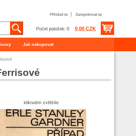
Přihlásit se
Zaregistrovat se
0,00 CZK
Počet položek: 0
louvy
Jak nakupovat
risové
Ferrisové
kliknutím zvětšíte