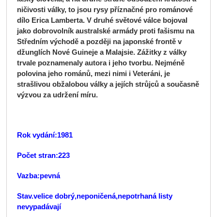
ničivosti války, to jsou rysy příznačné pro románové
dílo Erica Lamberta. V druhé světové válce bojoval
jako dobrovolník australské armády proti fašismu na
Středním východě a později na japonské frontě v
džunglích Nové Guineje a Malajsie. Zážitky z války
trvale poznamenaly autora i jeho tvorbu. Nejméně
polovina jeho románů, mezi nimi i Veteráni, je
strašlivou obžalobou války a jejích strůjců a současně
výzvou za udržení míru.
Rok vydání:1981
Počet stran:223
Vazba:pevná
Stav.velice dobrý,neponičená,nepotrhaná listy
nevypadávají