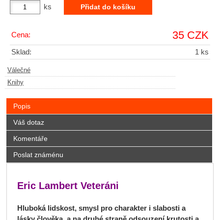
ks
35 CZK
Cena:
Sklad:
1 ks
Válečné
Knihy
Popis
Váš dotaz
Komentáře
Poslat známénu
Eric Lambert Veteráni
Hluboká lidskost, smysl pro charakter i slabosti a
lásky člověka, a na druhé straně odsouzení krutosti a