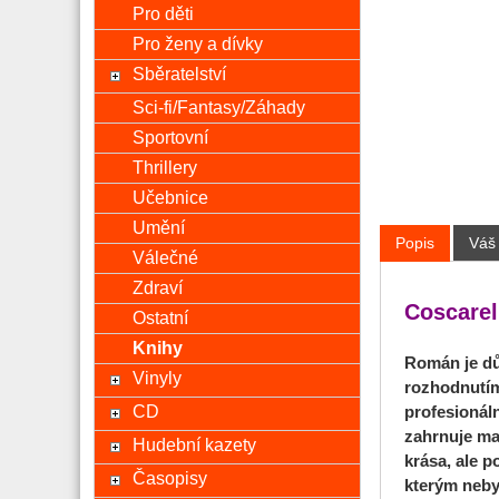
Pro děti
Pro ženy a dívky
Sběratelství
Sci-fi/Fantasy/Záhady
Sportovní
Thrillery
Učebnice
Umění
Popis
Váš
Válečné
Zdraví
Coscarel
Ostatní
Knihy
Román je dů
Vinyly
rozhodnutím 
CD
profesionál
zahrnuje man
Hudební kazety
krása, ale p
Časopisy
kterým nebyl