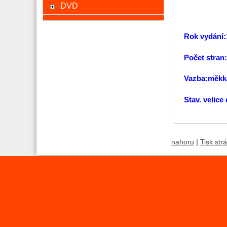
DVD
Rok vydání:
Počet stran
Vazba:měkk
Stav. velice
|
nahoru
Tisk str