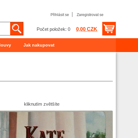
Přihlásit se
Zaregistrovat se
0,00 CZK
Počet položek: 0
louvy
Jak nakupovat
kliknutím zvětšíte