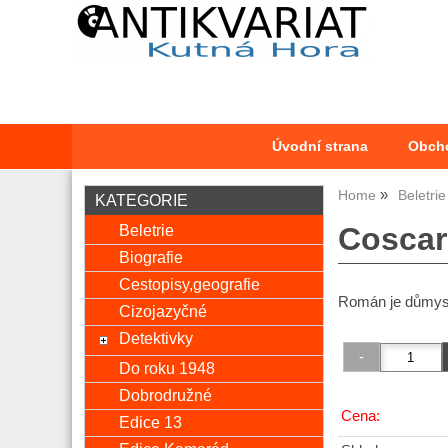
Úvodní strana
Obch
Home
Beletrie
KATEGORIE
Beletrie
Coscar
Biografie
Cestopisy,geografie
Román je důmys
Cizojazyčné
Detektivky
Do roku 1948
Dobrodružné
Cena:
Edice 13