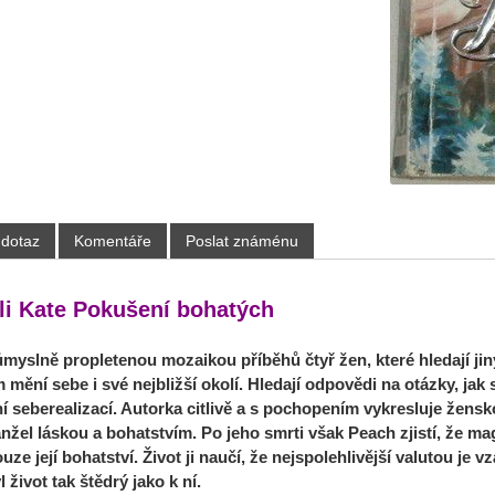
 dotaz
Komentáře
Poslat známénu
li Kate Pokušení bohatých
myslně propletenou mozaikou příběhů čtyř žen, které hledají jin
mění sebe i své nejbližší okolí. Hledají odpovědi na otázky, jak 
ní seberealizací. Autorka citlivě a s pochopením vykresluje že
žel láskou a bohatstvím. Po jeho smrti však Peach zjistí, že magn
ouze její bohatství. Život ji naučí, že nejspolehlivější valutou je
 život tak štědrý jako k ní.