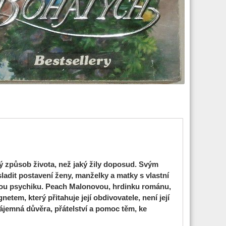
ý způsob života, než jaký žily doposud. Svým
sladit postavení ženy, manželky a matky s vlastní
nskou psychiku. Peach Malonovou, hrdinku románu,
etem, který přitahuje její obdivovatele, není její
 vzájemná důvěra, přátelství a pomoc těm, ke