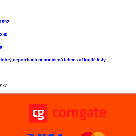
1992
:280
á
 dobrý,nepotrhaná,neponičená lehce zažloutlé listy
ánky