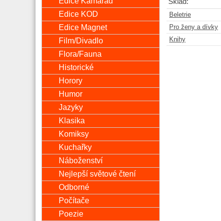
Edice Kamarád
Sklad:
Edice KOD
Beletrie
Edice Magnet
Pro ženy a dívky
Knihy
Film/Divadlo
Flora/Fauna
Historické
Horory
Humor
Jazyky
Klasika
Komiksy
Kuchařky
Náboženství
Nejlepší světové čtení
Odborné
Počítače
Poezie