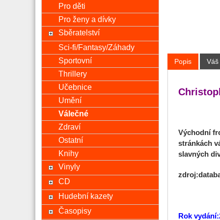
Pro děti
Pro ženy a dívky
Sběratelství
Sci-fi/Fantasy/Záhady
Sportovní
Popis
Váš
Thrillery
Učebnice
Christop
Umění
Válečné
Zdraví
Východní fr
Ostatní
stránkách vá
Knihy
slavných div
Vinyly
zdroj:datab
CD
Hudební kazety
Časopisy
Rok vydání: