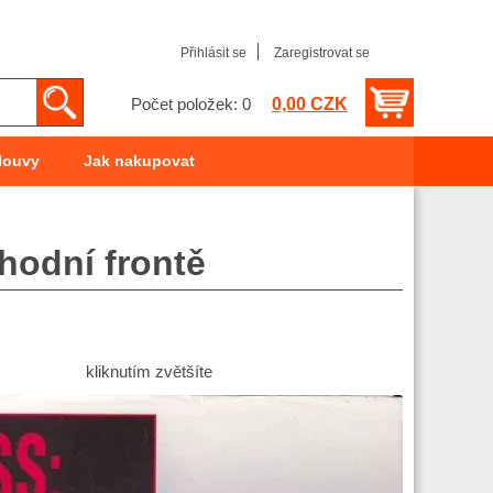
Přihlásit se
Zaregistrovat se
0,00 CZK
Počet položek: 0
louvy
Jak nakupovat
hodní frontě
kliknutím zvětšíte