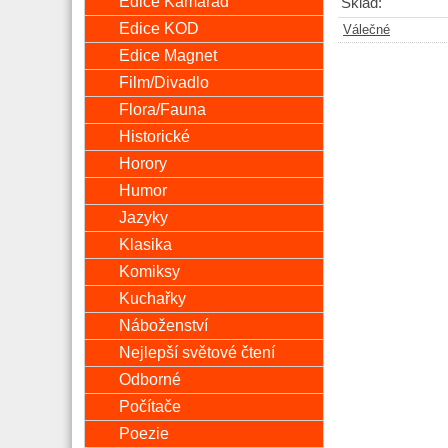
Edice Kamarád
Sklad:
Edice KOD
Válečné
Edice Magnet
Film/Divadlo
Flora/Fauna
Historické
Horory
Humor
Jazyky
Klasika
Komiksy
Kuchařky
Náboženství
Nejlepší světové čtení
Odborné
Počítače
Poezie