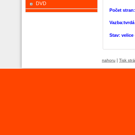
DVD
Počet stran
Vazba:tvrdá
Stav: velic
|
nahoru
Tisk str