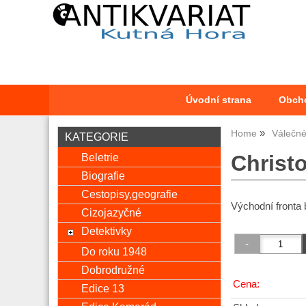
Úvodní strana
Obch
Home
Válečn
KATEGORIE
Beletrie
Christ
Biografie
Cestopisy,geografie
Východní fronta 
Cizojazyčné
Detektivky
Do roku 1948
Dobrodružné
Cena:
Edice 13