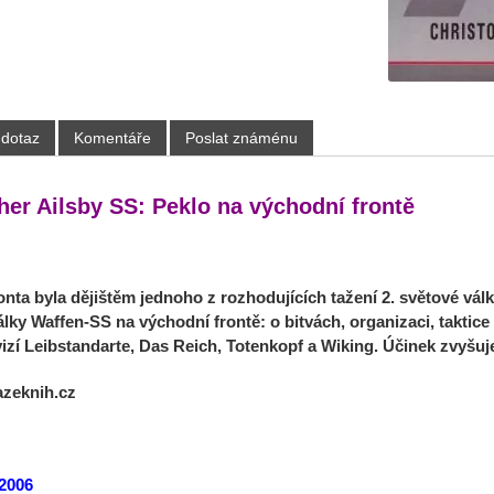
 dotaz
Komentáře
Poslat známénu
her Ailsby SS: Peklo na východní frontě
onta byla dějištěm jednoho z rozhodujících tažení 2. světové vá
lky Waffen-SS na východní frontě: o bitvách, organizaci, taktice 
izí Leibstandarte, Das Reich, Totenkopf a Wiking. Účinek zvyšuj
azeknih.cz
2006