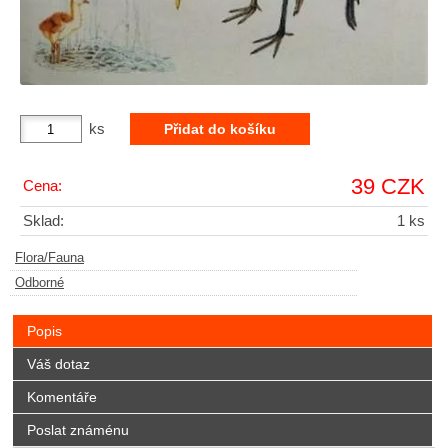
ks
39 CZK
Cena:
Sklad:
1 ks
Flora/Fauna
Odborné
Popis
Váš dotaz
Komentáře
Poslat známénu