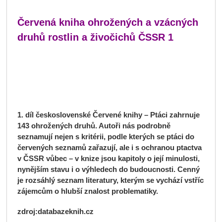
Červená kniha ohrožených a vzácných
druhů rostlin a živočichů ČSSR 1
1. díl československé Červené knihy – Ptáci zahrnuje
143 ohrožených druhů. Autoři nás podrobně
seznamují nejen s kritérii, podle kterých se ptáci do
červených seznamů zařazují, ale i s ochranou ptactva
v ČSSR vůbec – v knize jsou kapitoly o její minulosti,
nynějším stavu i o výhledech do budoucnosti. Cenný
je rozsáhlý seznam literatury, kterým se vychází vstříc
zájemcům o hlubší znalost problematiky.
zdroj:databazeknih.cz