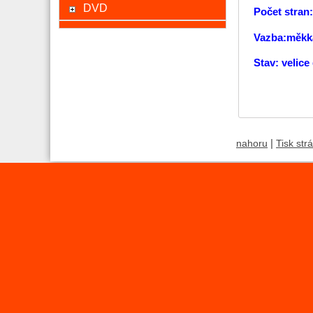
DVD
Počet stran
Vazba:měkk
Stav: velice
|
nahoru
Tisk str