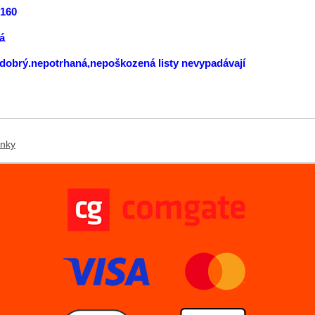
:160
á
dobrý.nepotrhaná,nepoškozená listy nevypadávají
ánky