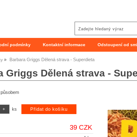
odní podmínky
Kontaktní informace
Odstoupení od sm
Barbara Griggs Dělená strava - Superdieta
ky
a Griggs Dělená strava - Supe
 způsobem
ks
39 CZK