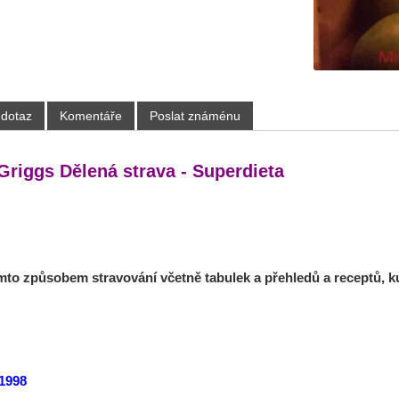
 dotaz
Komentáře
Poslat známénu
Griggs Dělená strava - Superdieta
mto způsobem stravování včetně tabulek a přehledů a receptů, ku
1998