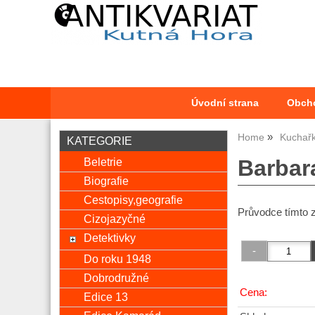
Úvodní strana
Obch
Home
Kuchař
KATEGORIE
Beletrie
Barbar
Biografie
Cestopisy,geografie
Průvodce tímto
Cizojazyčné
Detektivky
Do roku 1948
Dobrodružné
Cena:
Edice 13