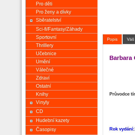
Pro děti
Pro ženy a dívky
Sběratelství
Sci-fi/Fantasy/Záhady
Sportovní
Popis
Váš
Thrillery
Učebnice
Barbara 
Umění
Válečné
Zdraví
Ostatní
Knihy
Průvodce tí
Vinyly
CD
Hudební kazety
Rok vydání:
Časopisy