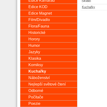
Edice Kamarád
Sklad:
Edice KOD
Kuchařky
Edice Magnet
Film/Divadlo
Flora/Fauna
Historické
Horory
Humor
Jazyky
Klasika
Komiksy
Kuchařky
Náboženství
Nejlepší světové čtení
Odborné
Počítače
Poezie