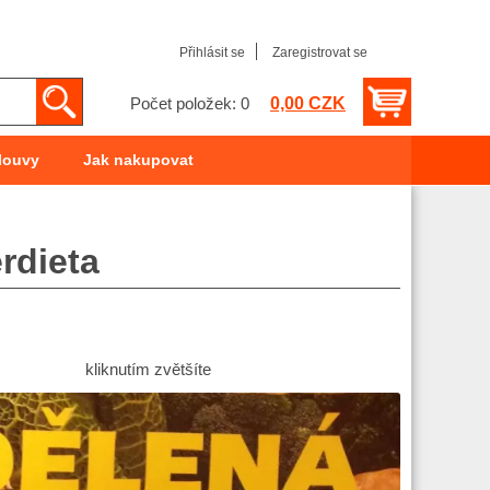
Přihlásit se
Zaregistrovat se
0,00 CZK
Počet položek: 0
louvy
Jak nakupovat
rdieta
kliknutím zvětšíte