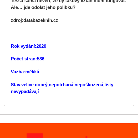
Tessa sama nevěří, že by takový vztah mohl fungovat.
Ale… jde odolat jeho polibku?
zdroj:databazeknih.cz
Rok vydání:2020
Počet stran:536
Vazba:měkká
Stav.velice dobrý,nepotrhaná,nepoškozená,listy
nevypadávají