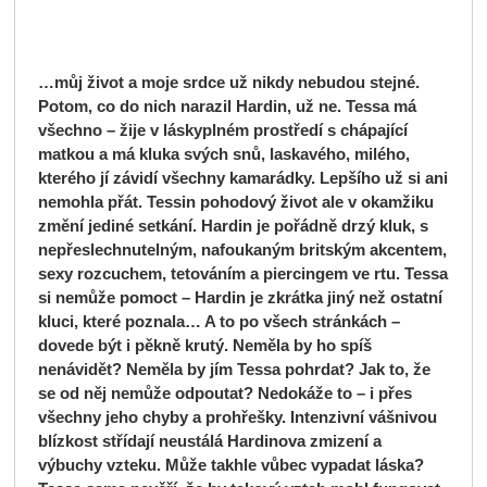
…můj život a moje srdce už nikdy nebudou stejné.
Potom, co do nich narazil Hardin, už ne. Tessa má
všechno – žije v láskyplném prostředí s chápající
matkou a má kluka svých snů, laskavého, milého,
kterého jí závidí všechny kamarádky. Lepšího už si ani
nemohla přát. Tessin pohodový život ale v okamžiku
změní jediné setkání. Hardin je pořádně drzý kluk, s
nepřeslechnutelným, nafoukaným britským akcentem,
sexy rozcuchem, tetováním a piercingem ve rtu. Tessa
si nemůže pomoct – Hardin je zkrátka jiný než ostatní
kluci, které poznala… A to po všech stránkách –
dovede být i pěkně krutý. Neměla by ho spíš
nenávidět? Neměla by jím Tessa pohrdat? Jak to, že
se od něj nemůže odpoutat? Nedokáže to – i přes
všechny jeho chyby a prohřešky. Intenzivní vášnivou
blízkost střídají neustálá Hardinova zmizení a
výbuchy vzteku. Může takhle vůbec vypadat láska?