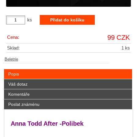
ks
99 CZK
Cena:
Sklad:
1 ks
Beletrie
Popis
Váš dotaz
Komentáře
Poslat známénu
Anna Todd After -Polibek